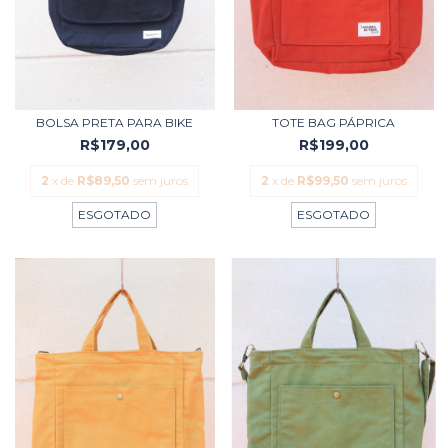
BOLSA PRETA PARA BIKE
TOTE BAG PÁPRICA
R$179,00
R$199,00
2
x de
R$89,50
sem juros
2
x de
R$99,50
sem juros
ESGOTADO
ESGOTADO