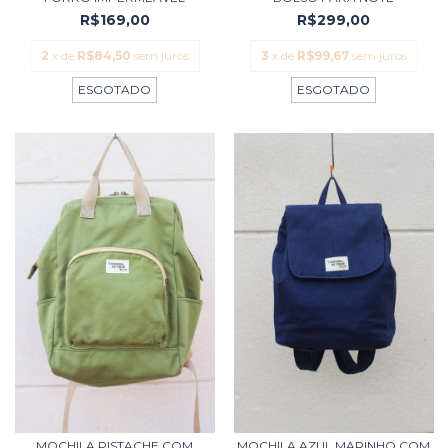
R$169,00
R$299,00
2
x de
R$84,50
sem juros
3
x de
R$99,67
sem juros
ESGOTADO
ESGOTADO
MOCHILA PISTACHE COM
MOCHILA AZUL MARINHO COM