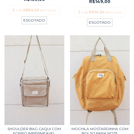
R$149,00
2
x de
R$84,50
sem juros
2
x de
R$74,50
sem juros
ESGOTADO
ESGOTADO
SHOULDER BAG CAQUI COM
MOCHILA MOSTARDINHA COM
FORRO IMPERMEÁVEL
BOLSO PARA NOTE