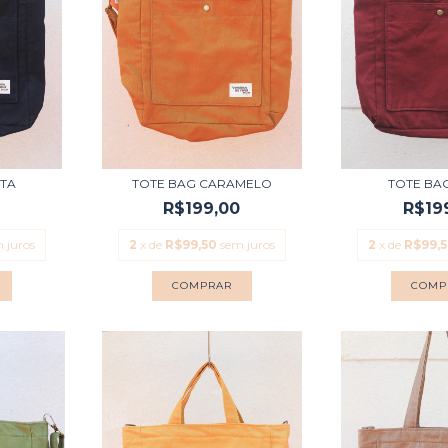
ETA
TOTE BAG CARAMELO
TOTE BA
0
R$199,00
R$19
 juros
2
x de
R$99,50
sem juros
2
x de
R$99,