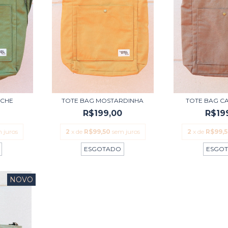
ACHE
TOTE BAG MOSTARDINHA
TOTE BAG C
0
R$199,00
R$19
 juros
2
x de
R$99,50
sem juros
2
x de
R$99,
ESGOTADO
ESGO
NOVO