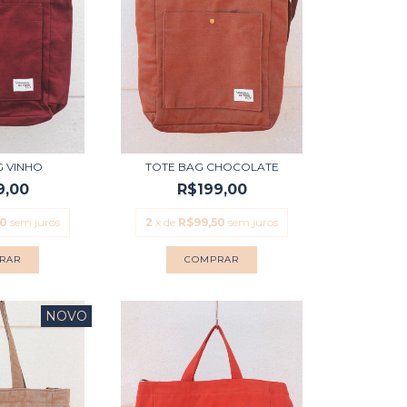
G VINHO
TOTE BAG CHOCOLATE
9,00
R$199,00
50
sem juros
2
x de
R$99,50
sem juros
NOVO