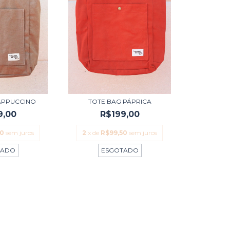
APPUCCINO
TOTE BAG PÁPRICA
9,00
R$199,00
50
sem juros
2
x de
R$99,50
sem juros
TADO
ESGOTADO