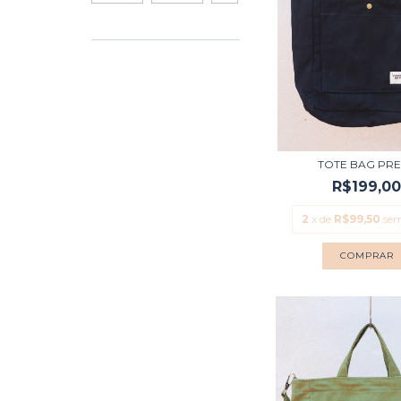
TOTE BAG PR
R$199,0
2
x de
R$99,50
sem