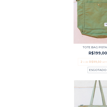
TOTE BAG PIST
R$199,0
2
x de
R$99,50
sem
ESGOTADO