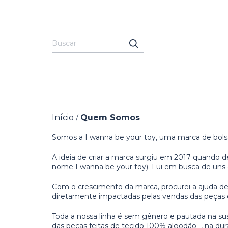
Início
Quem Somos
/
Somos a I wanna be your toy, uma marca de bols
A ideia de criar a marca surgiu em 2017 quando de
nome I wanna be your toy). Fui em busca de uns c
Com o crescimento da marca, procurei a ajuda de
diretamente impactadas pelas vendas das peças
Toda a nossa linha é sem gênero e pautada na su
das peças feitas de tecido 100% algodão -, na durab