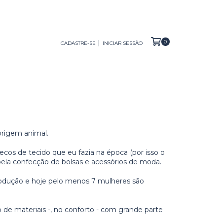
0
CADASTRE-SE
INICIAR SESSÃO
origem animal.
ecos de tecido que eu fazia na época (por isso o
 pela confecção de bolsas e acessórios de moda.
produção e hoje pelo menos 7 mulheres são
de materiais -, no conforto - com grande parte