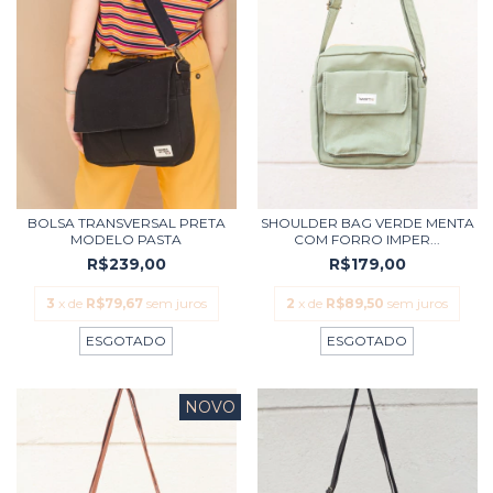
BOLSA TRANSVERSAL PRETA
SHOULDER BAG VERDE MENTA
MODELO PASTA
COM FORRO IMPER...
R$239,00
R$179,00
3
x de
R$79,67
sem juros
2
x de
R$89,50
sem juros
ESGOTADO
ESGOTADO
NOVO