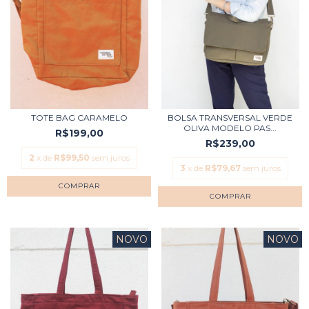
TOTE BAG CARAMELO
BOLSA TRANSVERSAL VERDE
OLIVA MODELO PAS...
R$199,00
R$239,00
2
x de
R$99,50
sem juros
3
x de
R$79,67
sem juros
NOVO
NOVO