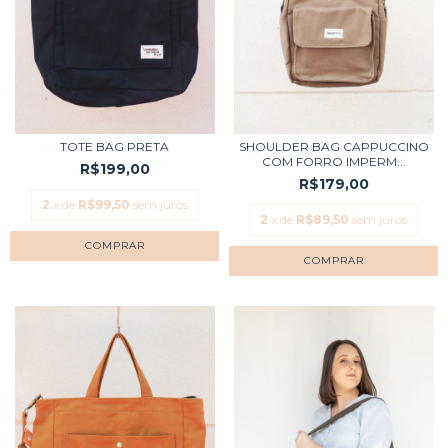
TOTE BAG PRETA
SHOULDER BAG CAPPUCCINO
COM FORRO IMPERM...
R$199,00
R$179,00
2
x de
R$99,50
sem juros
2
x de
R$89,50
sem juros