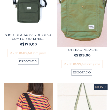
SHOULDER BAG VERDE-OLIVA
COM FORRO IMPER...
R$179,00
TOTE BAG PISTACHE
2
x de
R$89,50
sem juros
R$199,00
ESGOTADO
2
x de
R$99,50
sem juros
ESGOTADO
NOVO