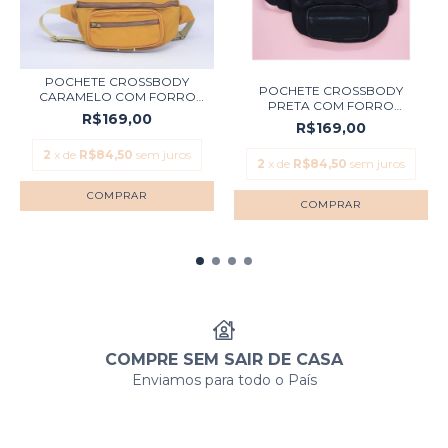
POCHETE CROSSBODY
POCHETE CROSSBODY
CARAMELO COM FORRO
PRETA COM FORRO
IMP...
R$169,00
IMPERM...
R$169,00
2
x de
R$84,50
sem juros
2
x de
R$84,50
sem juros
COMPRE SEM SAIR DE CASA
Enviamos para todo o País